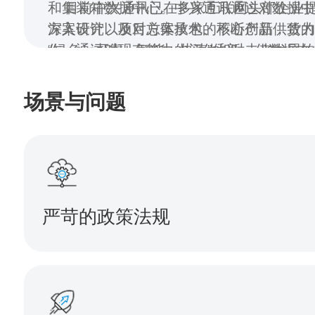
和集装箱数据中心。中兴通讯通过对数据
目前中兴通讯已在多家互联网头部企业提
深入研究以及对方案技术的不断创新，致
方案设计、项目总体承包、核心产品供货
“绿色、可靠、智能、快速”的新一代数据中
作。通过对现有能力的评估和对未来发展
讯数据中心以模块化、绿色节能和智慧管
思路，投入资源进行整体预制模块化、电
场景与问题
液冷及智能锂电的深入研究，根据客户业
策导向进行适度超前研发，满足互联网行
依托集团丰富的产品线以及多年技术积累
求。
从芯片、产品到方案，打造以数据中心为核
“连接”为两翼的整体解决方案，为互联网
基础设施新基座，满足客户全方位的需求
严苛的政策法规