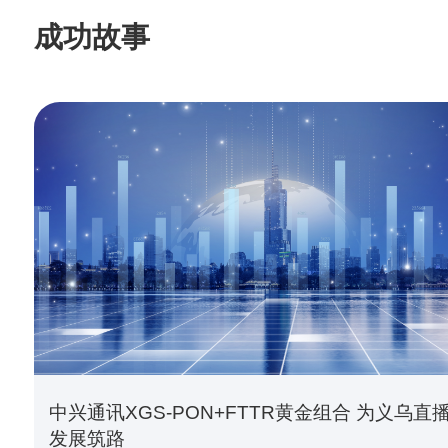
成功故事
中兴通讯XGS-PON+FTTR黄金组合 为义乌直
发展筑路