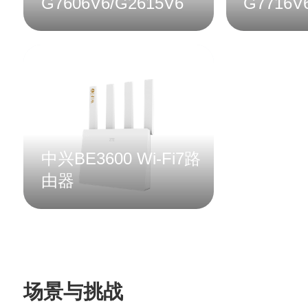
G7606V6/G2615V6
G7716V
中兴BE3600 Wi-Fi7路
由器
场景与挑战