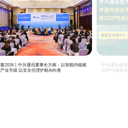
鳌2026丨中兴通讯董事长方榕：以智能内核赋
中兴通讯成为
产业升级 以安全伦理护航AI向善
CDP气候变