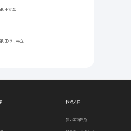
讯 王意军
讯 王峥，韦立
者
快速入口
算力基础设施