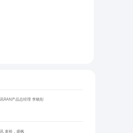
讯RAN产品总经理 李晓彤
讯 束裕，盛枫