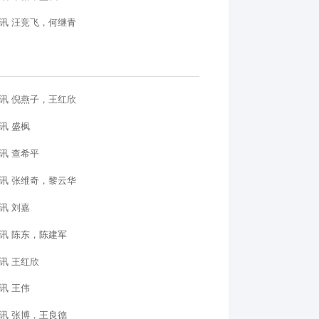
讯 汪竞飞，何继青
讯 倪燕子，王红欣
讯 盛枫
讯 查希平
讯 张维奇，黎云华
讯 刘嘉
讯 陈东，陈建军
讯 王红欣
讯 王伟
讯 张博，王良德