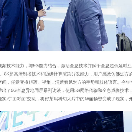
视频技术能力，与5G能力结合，激活全息技术并赋予全息超低延时
K 、8K超高清制播技术和边缘计算渲染分发能力，用户感觉仿佛远方
空间，任意变换距离、视角，清楚看见对方的手势和肢体语言。今年
推出了5G全息异地同屏系列访谈，使用5G网络传输和全息成像技术
能实时“面对面”交流，将好莱坞科幻大片中的华丽畅想变成了现实，开