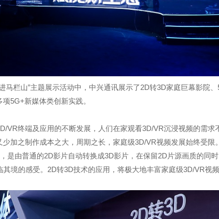
进马栏山”主题展示活动中，中兴通讯展示了2D转3D家庭巨幕影院、
多项5G+新媒体类创新实践。
D/VR终端及应用的不断发展，人们在家观看3D/VR沉浸视频的需
之又少加之制作成本之大，周期之长，家庭级3D/VR视频发展始终受
院，是由普通的2D影片自动转换成3D影片，在保留2D片源画质的同
其境的感受。2D转3D技术的应用，将极大地丰富家庭级3D/VR视