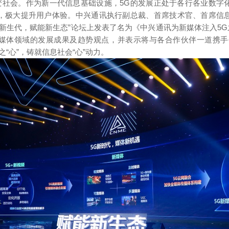
改变社会。作为新一代信息基础设施，5G的发展正处于各行各业数字
，极大提升用户体验。中兴通讯执行副总裁、首席技术官、首席信
新生代，赋能新生态”论坛上发表了名为《中兴通讯为新媒体注入5G
媒体领域的发展成果及趋势观点，并表示将与各合作伙伴一道携手
之“心”，铸就信息社会“心”动力。