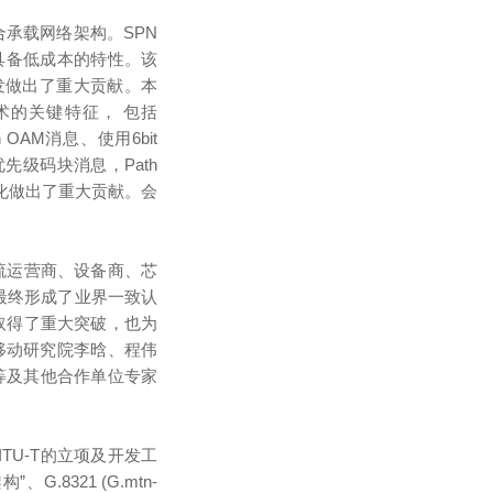
承载网络架构。SPN
具备低成本的特性。该
项、开发做出了重大贡献。本
N技术的关键特征， 包括
h OAM消息、使用6bit
和低优先级码块消息，Path
国际化做出了重大贡献。会
主流运营商、设备商、芯
最终形成了业界一致认
年终于取得了重大突破，也为
移动研究院李晗、程伟
剑等及其他合作单位专家
TU-T的立项及开发工
、G.8321 (G.mtn-