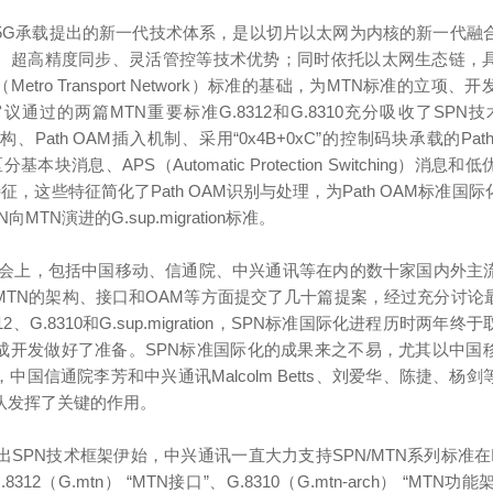
向5G承载提出的新一代技术体系，是以切片以太网为内核的新一代融合
、超高精度同步、灵活管控等技术优势；同时依托以太网生态链，
N（Metro Transport Network）标准的基础，为MTN标准的立
全会审议通过的两篇MTN重要标准G.8312和G.8310充分吸收了SP
层架构、Path OAM插入机制、采用“0x4B+0xC”的控制码块承载的Pat
分基本块消息、APS（Automatic Protection Switching）消息
征，这些特征简化了Path OAM识别与处理，为Path OAM标准
TN演进的G.sup.migration标准。
G15全会上，包括中国移动、信通院、中兴通讯等在内的数十家国内外
MTN的架构、接口和OAM等方面提交了几十篇提案，经过充分讨论
2、G.8310和G.sup.migration，SPN标准国际化进程历时两
成开发做好了准备。SPN标准国际化的成果来之不易，尤其以中国
中国信通院李芳和中兴通讯Malcolm Betts、刘爱华、陈捷、杨
队发挥了关键的作用。
提出SPN技术框架伊始，中兴通讯一直大力支持SPN/MTN系列标准在I
312（G.mtn） “MTN接口”、G.8310（G.mtn-arch） “MTN功能架构”