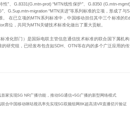
性”、G.8331(G.mtn-prot) “MTN线性保护”、G.8350 (G.mtn-m
TN同步”、G.Sup.mtn-migration “MTN演进”等系列标准的立项，形成
。 在已立项的MTN系列标准中，中国移动担任其中三个标准的Edi
itor席位，共同为MTN关键技术标准化做出了重大贡献。
电信标准化部门）是国际电联主管信息通信技术标准的联合国下属机构
准的研究组，已经发布包含如SDH、OTN等在内的多个广泛应用的
讯首家实现5G NR广播功能，推动5G通信+5G广播的新型网络模式
通讯联合中国移动咪咕视讯率先实现5G双频组网8K超高清VR直播切片验证