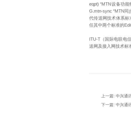
eqpt) “MTN设备功能特
G.mtn-sync “M
代传送网技术体系标准
任其中两个标准的Ed
ITU-T（国际电联
送网及接入网技术标
上一篇: 中兴通
下一篇: 中兴