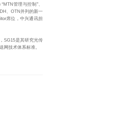
gmt) “MTN管理与控制”、
了与SDH、OTN并列的新一
tor席位，中兴通讯担
，SG15是其研究光传
传送网技术体系标准。