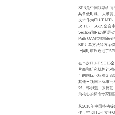
SPN是中国移动面
具备低时延、大带宽
技术作为ITU-T MT
次ITU-T SG15
Section和Path两
Path OAM类型编码区
BIP计算方法等方案特
上同时审议通过了SPN向M
在本次ITU-T S
片商和研究机构针对
可的国际化标准G.831
其他三项国际标准完
强、韩柳燕、张德朝，
为核心的标准专家团
从2018年中国移动
作，推动ITU-T立项G.8