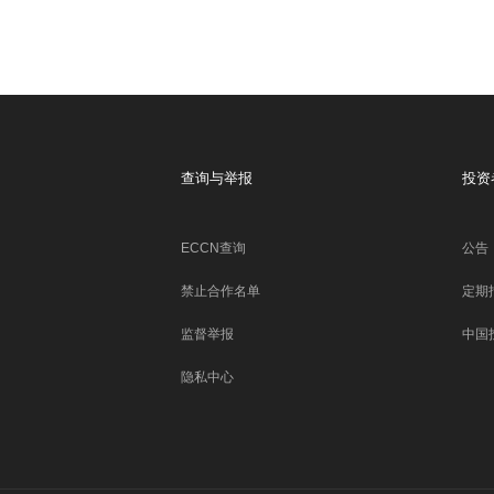
查询与举报
投资
ECCN查询
公告
禁止合作名单
定期
监督举报
中国
隐私中心