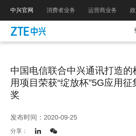
中兴官网
消费者业务
运营商业务
政
中国电信联合中兴通讯打造的
用项目荣获“绽放杯”5G应用
奖
发布时间：2020-09-25
分享：