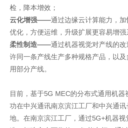
检，降本增效；
云化增强——
通过边缘云计算能力，加
优化，方便运维，升级扩展更容易增强
柔性制造——
通过机器视觉对产线的改
许同一条产线生产多种规格产品，以及
用部分产线。
目前，基于5G MEC的分布式通用机
功在中兴通讯南京滨江工厂和中兴通讯
地。在南京滨江工厂，通过5G+机器视