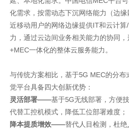
延、本地化需求。中国电信MEC平台
化需求，按需动态下沉网络能力（边缘
近移动用户的网络边缘提供IT和云计算
力，通过云边间业务相关能力的协同，
+MEC一体化的整体云服务能力。
与传统方案相比，基于5G MEC的分
觉平台具备四大创新优势：
灵活部署——
基于5G无线部署，方便
代替工控机模式，降低工位部署难度；
降本提质增效——
替代人目检测，杜绝