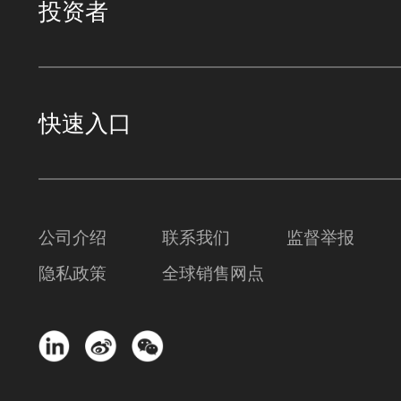
投资者
快速入口
公司介绍
联系我们
监督举报
隐私政策
全球销售网点