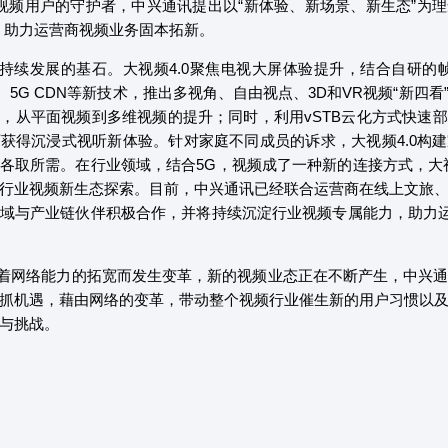
视频用户的守护者，中兴通讯提出以“新体验、新场景、新生态”为
案，助力运营商视频业务固本拓新。
持续发展的基石。大视频4.0聚焦电视大屏体验提升，结合自研的帧
行、5G CDN等新技术，推出多视角、自由视点、3D和VR视频“新四
，从平面视频到多维视频的提升；同时，利用vSTB云化方式快速
获得沉浸式视听新体验。针对家庭不同成员的诉求，大视频4.0构
各取所需。在行业领域，结合5G，视频成了一种新的连接方式，大视
行业视频新生态探索。目前，中兴通讯已经联合运营商在线上文旅
域与产业链伙伴积极合作，并将持续沉淀行业视频专属能力，助力运
着网络能力的拓宽而发生变革，新的视频业态正在不断产生，中兴通
抓机遇，藉由网络的变革，带动整个视频行业催生新的用户习惯以
与挑战。