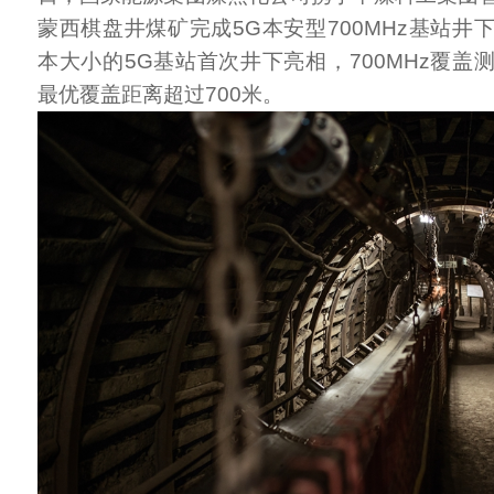
蒙西棋盘井煤矿完成5G本安型700MHz基站井
本大小的5G基站首次井下亮相，700MHz覆盖
最优覆盖距离超过700米。