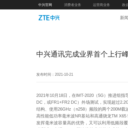
中兴官网
消费者业务
运营商业务
政
新
中兴通讯完成业界首个上行峰值速
发布时间：2021-10-21
2021年10月18日，在IMT-2020（5G）
DC，或FR1+FR2 DC）外场测试，实现超过2
结构、使用26GHz（n258）频段的两个200M载
高性能低功率毫米波NR基站和高通骁龙TM X65
发挥毫米波容量高的优势，又可以利用低频段