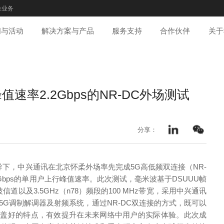
企业务
闻与活动
解决方案与产品
服务支持
合作伙伴
关于
率2.2Gbps的NR-DC外场测试
分享：
推进组指导下，中兴通讯在北京怀柔外场率先完成5G高低频双连接（NR-
.2Gbps的单用户上行峰值速率。此次测试，毫米波基于DSUUU帧
波信道以及3.5GHz（n78）频段的100 MHz带宽，采用中兴通讯
 5G调制解调器及射频系统，通过NR-DC双连接的方式，既可以
覆盖好的特点，有效提升在未来网络中用户的实际体验。此次成