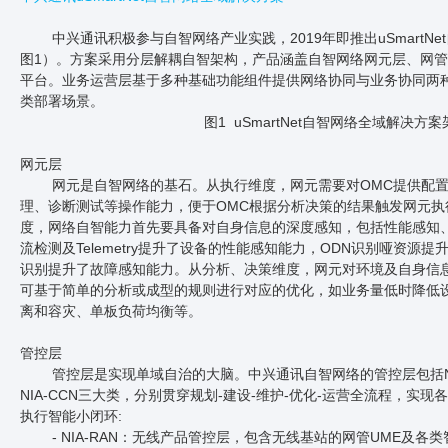
中兴通讯积极参与自智网络产业实践，2019年即推出uSmartN
图1）。方案采用分层解耦自智架构，产品涵盖自智网络网元层、网
平台。业务运营层基于多种基础功能组件提供网络协同与业务协同两
类部署场景。
图1 uSmartNet自智网络全域解决方
网元层
网元是自智网络的基石。从执行维度，网元需要对OMC提供配
理、诊断测试等操作能力，便于OMC根据分析决策的结果触发网元执
度，网络自智能力首先要具备对自身信息的深度感知，包括性能感知
流检测及Telemetry提升了设备的性能感知能力，ODN识别哑资源
识别提升了故障感知能力。从分析、决策维度，网元对环境及自身信
可基于简单的分析或成型的规则进行对应的优化，如业务量低时降低
离和容灾、单板负荷均衡等。
管控层
管控层是实现单域自治的大脑。中兴通讯自智网络的管控层包括NIA-
NIA-CCN三大类，分别贯穿规划-建设-维护-优化-运营全流程，实现
执行智能小闭环:
- NIA-RAN：无线产品管控层，包含无线基站的网管UME及各