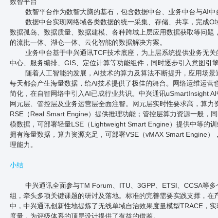
数智平台
数智平台作为数智大脑的基石，包含数据中台、业务中台与AI中
数据中台实现网络域各类数据的统一采集、存储、共享，完成O
数据孤岛、数据质量、数据建模、各种跨域上层应用数据获取等问题
的流批一体、湖仓一体、云化智能的数据解决方案。
业务中台基于中兴通讯TCF技术底座，为上层系统提供业务无
中心、服务编排、GIS、定位计算等功能组件，同时逐步引入意图引
随着人工智能的发展，AI技术的算力及算法不断提升，应用场景
每天都会产生海量数据，给AI技术提供了极佳的舞台。网络运维运营也
简化，在自智网络中引入AI已成行业共识。中兴通讯uSmartInsight 
网元层、管控层及业务运营层全面注智。网元层实时性要求高，算力
RSE（Real Smart Engine）提供推理功能；管控层算力资源一
模数据，可部署轻量LSE（Lightweight Smart Engine）提供
拥有海量数据，算力资源充足，可部署VSE（vMAX Smart Engin
理能力。
小结
中兴通讯全面参与TM Forum、ITU、3GPP、ETSI、CCS
组，牵头多项关键课题的研讨及落地。标准的完善需要实践支撑，在
中，中兴通讯创新性地提炼了无线单域自治效果度量模型TRACE，
度量，为评级体系的顶层设计提供了有益的借鉴。