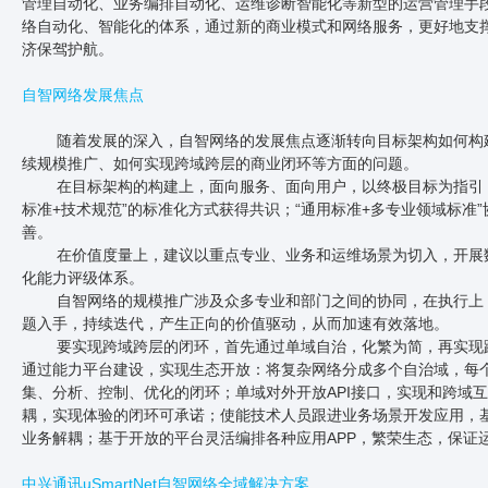
管理自动化、业务编排自动化、运维诊断智能化等新型的运营管理手
络自动化、智能化的体系，通过新的商业模式和网络服务，更好地支
济保驾护航。
自智网络发展焦点
随着发展的深入，自智网络的发展焦点逐渐转向目标架构如何构
续规模推广、如何实现跨域跨层的商业闭环等方面的问题。
在目标架构的构建上，面向服务、面向用户，以终极目标为指引，
标准+技术规范”的标准化方式获得共识；“通用标准+多专业领域标准
善。
在价值度量上，建议以重点专业、业务和运维场景为切入，开展
化能力评级体系。
自智网络的规模推广涉及众多专业和部门之间的协同，在执行上
题入手，持续迭代，产生正向的价值驱动，从而加速有效落地。
要实现跨域跨层的闭环，首先通过单域自治，化繁为简，再实现
通过能力平台建设，实现生态开放：将复杂网络分成多个自治域，每
集、分析、控制、优化的闭环；单域对外开放API接口，实现和跨域
耦，实现体验的闭环可承诺；使能技术人员跟进业务场景开发应用，
业务解耦；基于开放的平台灵活编排各种应用APP，繁荣生态，保证
中兴通讯uSmartNet自智网络全域解决方案