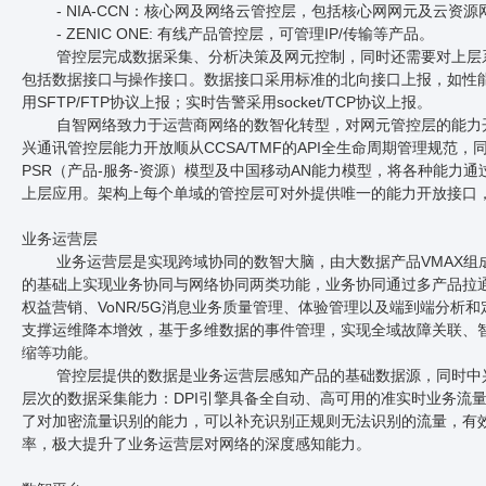
- NIA-CCN：核心网及网络云管控层，包括核心网网元及云资
- ZENIC ONE: 有线产品管控层，可管理IP/传输等产品。
管控层完成数据采集、分析决策及网元控制，同时还需要对上层
包括数据接口与操作接口。数据接口采用标准的北向接口上报，如性
用SFTP/FTP协议上报；实时告警采用socket/TCP协议上报。
自智网络致力于运营商网络的数智化转型，对网元管控层的能力
兴通讯管控层能力开放顺从CCSA/TMF的API全生命周期管理规范
PSR（产品-服务-资源）模型及中国移动AN能力模型，将各种能力通过
上层应用。架构上每个单域的管控层可对外提供唯一的能力开放接口
业务运营层
业务运营层是实现跨域协同的数智大脑，由大数据产品VMAX组
的基础上实现业务协同与网络协同两类功能，业务协同通过多产品拉通
权益营销、VoNR/5G消息业务质量管理、体验管理以及端到端分析
支撑运维降本增效，基于多维数据的事件管理，实现全域故障关联、智
缩等功能。
管控层提供的数据是业务运营层感知产品的基础数据源，同时中兴
层次的数据采集能力：DPI引擎具备全自动、高可用的准实时业务流量
了对加密流量识别的能力，可以补充识别正规则无法识别的流量，有
率，极大提升了业务运营层对网络的深度感知能力。