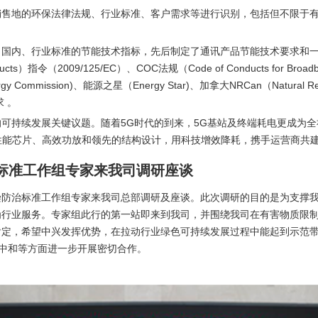
销售地的环保法律法规、行业标准、客户需求等进行识别，包括但不限于
、国内、行业标准的节能技术指标，先后制定了通讯产品节能技术要求和
s）指令（2009/125/EC）、COC法规（Code of Conducts for Broadba
Energy Commission)、能源之星（Energy Star)、加拿大NRCan（Natura
求 。
可持续发展关键议题。随着5G时代的到来，5G基站及终端耗电更成为
高性能芯片、高效功放和领先的结构设计，用科技增效降耗，携手运营商共建
标准工作组专家来我司调研座谈
品污染防治标准工作组专家来我司总部调研及座谈。此次调研的目的是为支
为行业服务。专家组此行的第一站即来到我司，并围绕我司在有害物质限
肯定，希望中兴发挥优势，在拉动行业绿色可持续发展过程中能起到示范
碳中和等方面进一步开展密切合作。