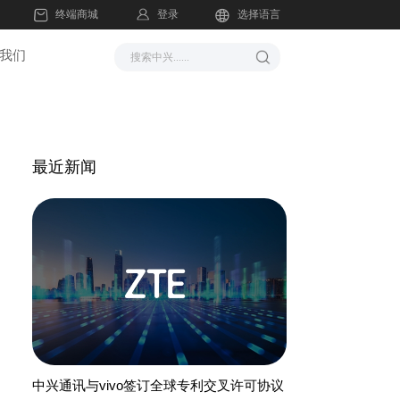
登录
终端商城
选择语言
我们
最近新闻
中兴通讯与vivo签订全球专利交叉许可协议