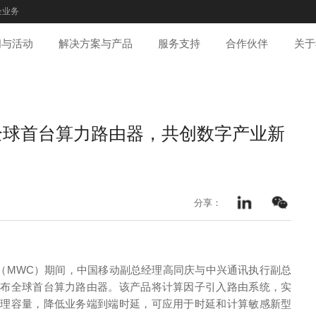
企业务
闻与活动
解决方案与产品
服务支持
合作伙伴
关于
全球首台算力路由器，共创数字产业新
分享：
大会（MWC）期间，中国移动副总经理高同庆与中兴通讯执行副总
发布全球首台算力路由器。该产品将计算因子引入路由系统，实
处理容量，降低业务端到端时延，可应用于时延和计算敏感新型