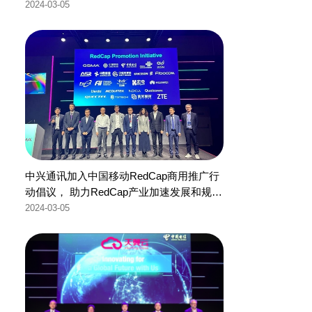
2024-03-05
中兴通讯加入中国移动RedCap商用推广行
动倡议， 助力RedCap产业加速发展和规模
应用
2024-03-05