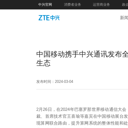
中兴官网
消费者业务
运营商业务
政
新
中国移动携手中兴通讯发布
生态
发布时间：2024-03-04
2月26日，在2024年巴塞罗那世界移动通信
裁、首席技术官王喜瑜等嘉宾在中国移动展台
现算网联合路由，提升算网系统的整体性能和