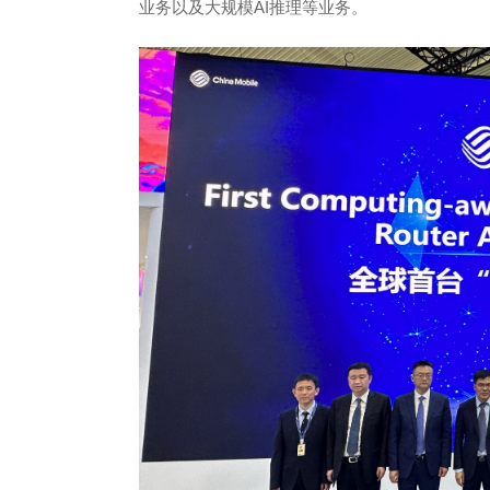
业务以及大规模AI推理等业务。