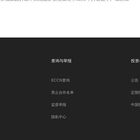
查询与举报
投资
ECCN查询
公告
禁止合作名单
定期
监督举报
中国
隐私中心