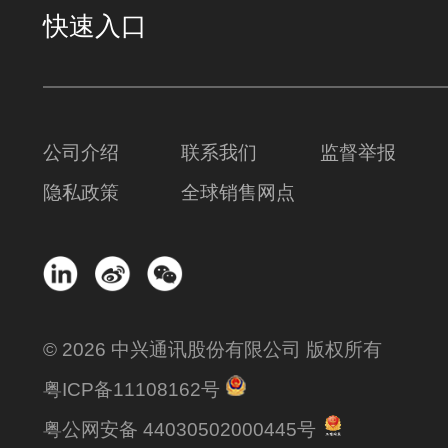
快速入口
公司介绍
联系我们
监督举报
隐私政策
全球销售网点
© 2026 中兴通讯股份有限公司 版权所有
粤ICP备11108162号
粤公网安备 44030502000445号