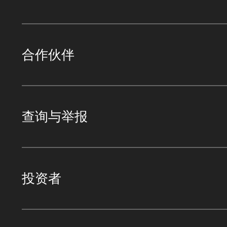
合作伙伴
查询与举报
投资者