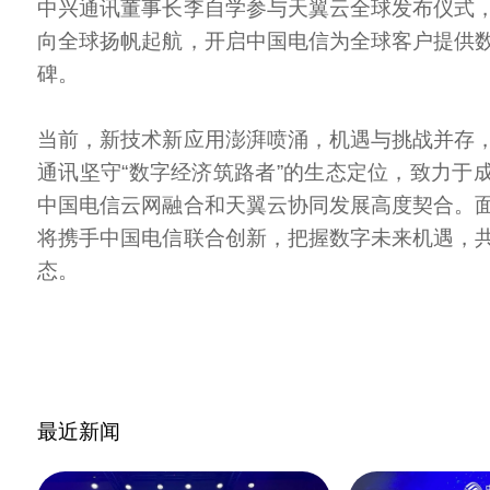
中兴通讯董事长李自学参与天翼云全球发布仪式
向全球扬帆起航，开启中国电信为全球客户提供
碑。
当前，新技术新应用澎湃喷涌，机遇与挑战并存
通讯坚守“数字经济筑路者”的生态定位，致力于
中国电信云网融合和天翼云协同发展高度契合。
将携手中国电信联合创新，把握数字未来机遇，
态。
最近新闻