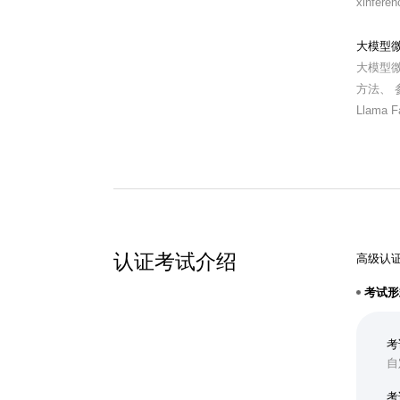
xinferen
大模型微
大模型微
方法、 
Llama
认证考试介绍
高级认
考试形
考
自
考