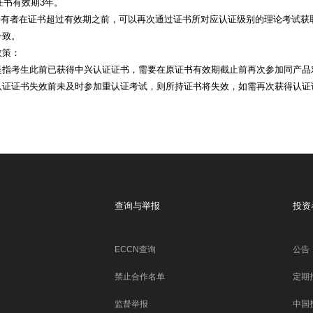
IP证书有效期3年。
书持有者在证书超过有效期之前，可以再次通过证书所对应认证级别的理论考试
一致。
政策：
是指考生此前已获得中兴认证证书，需要在原证书有效期截止前再次参加同产品
认证证书失效前未及时参加重认证考试，则所持证书将失效，如需再次获得认证
查询与举报
投资
ECCN查询
公告
禁止合作名单
定期
监督举报
中国