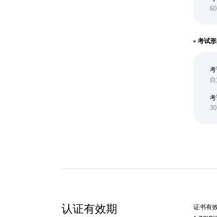
6
考试形
考
自
考
3
认证有效期
证书有