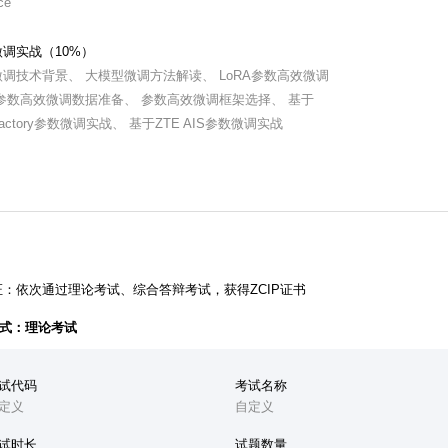
ce
调实战（10%）
调技术背景、 大模型微调方法解读、 LoRA参数高效微调
参数高效微调数据准备、 参数高效微调框架选择、 基于
 Factory参数微调实战、 基于ZTE AIS参数微调实战
证：依次通过理论考试、综合答辩考试，获得ZCIP证书
式：理论考试
试代码
考试名称
定义
自定义
试时长
试题数量