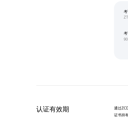
考
ZT
考
9
认证有效期
通过ZC
证书持