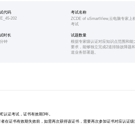
试代码
考试名称
E_45-202
ZCDE of uSmartView,云电脑专家上
考试
试时长
试题数量
0分钟
根据专家级认证对应知识点范围和能
要求，能够独立完成2道排除故障题和
道业务部署题。
DE认证考试，证书有效期3年。
有者在证书有效期失效前，如需再次获得该证书，需要再次参加证书对应认证级