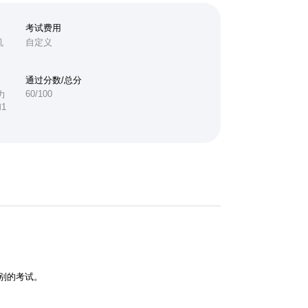
考试费用
机
自定义
通过分数/总分
60/100
力
1
别的考试。