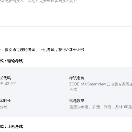
全常见攻击技术、其他常见安全设备与技术简介
证：依次通过理论考试、上机考试，获得ZCDE证书
式：理论考试
试代码
考试名称
E_43-202
ZCDE of uSmartView,云电脑专家理
考试
试时长
试题数量
0分钟
题型为单选、多选、判断，共计 60
式：上机考试