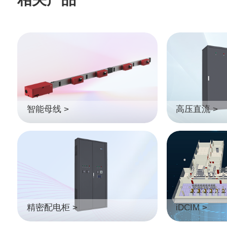
智能母线 >
高压直流 >
精密配电柜 >
iDCIM >