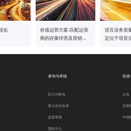
优化
价值运营方案-匹配运营
语言业务质
商的存量经营及营销活
定位于语音
动|中兴通讯
维护支撑|中
查询与举报
投资
ECCN查询
公告
禁止合作名单
定期
监督举报
中国
隐私中心