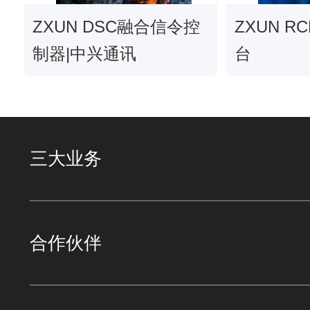
制保障。
ZXUN DSC融合信令控
ZXUN R
3. 强安全，全方位数据保护：多维度安全防护机制，
求，保护多种数据不被泄露。
制器|中兴通讯
台
三大业务
合作伙伴