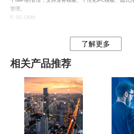
个IMPI的管理；支持业务模板、个性化iFC模板、隐
管理。
5. 5G UDM
ZXUN USPP (UDM)作为统一的数据管理设备， 通过
AMF、SMF、SMSF、AUSF、NEF和GMLC等提供服
了解更多
6. 5G AUSF
ZXUN USPP (AUSF)提供对3GPP接入和非授信下非
相关产品推荐
求方NF提供秘钥资料。通过Nausf服务化接口为AMF
7. EIR
ZXUN USPP (EIR) 管理和存贮IMEI的黑/白/灰名
理功能，可以同时支持GSM/UMTS网络、LTE网络、5
产品亮点
1. 全融合，平滑演进：2G/3G/4G/5G/IMS数据全融合；统一
新业务功能。
2. 大容量，高稳定：单套设备容量亿级用户，稳定性99.