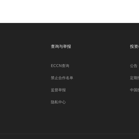
查询与举报
投资
ECCN查询
公告
禁止合作名单
定期
监督举报
中国
隐私中心