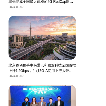
率先完成全国最大规模的5G RedCap网络
部署
2024-05-07
北京移动携手中兴通讯和联发科技全国首推
上行1.2Gbps，引领5G-A商用上行大带宽
新时代！
2024-05-07