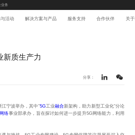
企业务
闻与活动
解决方案与产品
服务支持
合作伙伴
关于
业新质生产力
分享：
浙江宁波举办，其中"
5G
工业
融合
新架构，助力新型工业化"分论
网络
事业部承办，旨在探讨如何进一步提升5G网络能力，利用
机遇与挑战、5G工业专网建设、5G专网保障等议题展开深入交