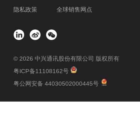
隐私政策
全球销售网点
© 2026 中兴通讯股份有限公司 版权所有
粤ICP备11108162号
粤公网安备 44030502000445号