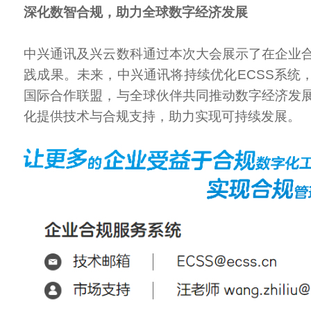
深化数智合规，助力全球数字经济发展
中兴通讯及兴云数科通过本次大会展示了在企业
践成果。未来，中兴通讯将持续优化ECSS系统
国际合作联盟，与全球伙伴共同推动数字经济发
化提供技术与合规支持，助力实现可持续发展。