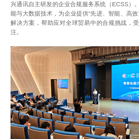
兴通讯自主研发的企业合规服务系统（ECSS）
能与大数据技术，为企业提供“先进、智能、高效
解决方案，帮助应对全球贸易中的合规挑战，
注。