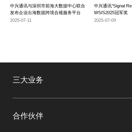
中兴通讯与深圳市前海大数据中心联合
中兴通讯“Signal Re
发布企业出海数据跨境合规服务平台
WSIS2025冠军奖
2025-07-11
2025-07-09
三大业务
合作伙伴