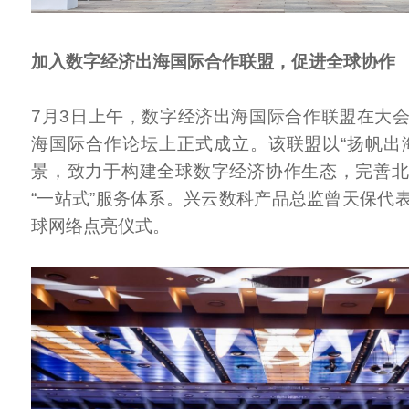
加入数字经济出海国际合作联盟，促进全球协作
7月3日上午，数字经济出海国际合作联盟在大
海国际合作论坛上正式成立。该联盟以“扬帆出
景，致力于构建全球数字经济协作生态，完善
“一站式”服务体系。兴云数科产品总监曾天保代
球网络点亮仪式。