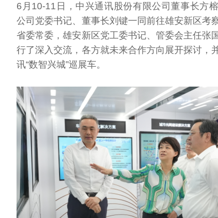
6月10-11日，中兴通讯股份有限公司董事长方
公司党委书记、董事长刘键一同前往雄安新区考
省委常委，雄安新区党工委书记、管委会主任张
行了深入交流，各方就未来合作方向展开探讨，
讯“数智兴城”巡展车。