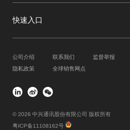
快速入口
公司介绍
联系我们
监督举报
隐私政策
全球销售网点
© 2026 中兴通讯股份有限公司 版权所有
粤ICP备11108162号