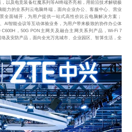
探索版，以及电竞装备红魔系列等AI终端齐亮相，用前沿技术解锁极
脑能力的全系列云电脑终端，面向企业办公、客服中心、营业
景全面铺开，为用户提供一站式高性价比云电脑解决方案；
合会议、AI智能会议等互动体验业务，为用户带来极致的协作办公体
600H，50G PON主网关及融合主网关系列产品，Wi-Fi 7
代家庭网络及安防产品，面向全光万兆城市、企业园区、智算生活，全