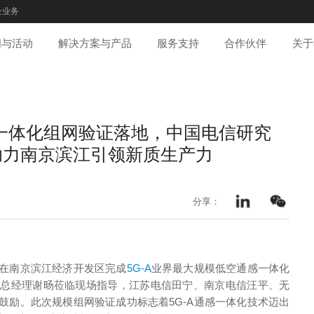
企业务
闻与活动
解决方案与产品
服务支持
合作伙伴
关于
感一体化组网验证落地，中国电信研究
助力南京滨江引领新质生产力
分享：
在南京滨江经济开发区完成
5G-A
业界最大规模低空通感一体化
副总经理谢旸莅临现场指导，江苏电信田宁、南京电信汪平、无
鼓励。此次规模组网验证成功标志着5G-A通感一体化技术迈出