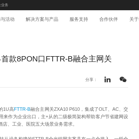
企业务
闻与活动
解决方案与产品
服务支持
合作伙伴
关于
款8PON口FTTR-B融合主网关
分享：
的1U高
FTTR-B
融合主网关ZXA10 P610，集成了OLT、AC、交
用来作为企业出口，主+从的二级极简架构帮助客户节省建网设
酒店、工业、医院五大场景业务需求。
0和下挂从设备构建的FTTR-B全光组网方案具有一点全接入、一纤全