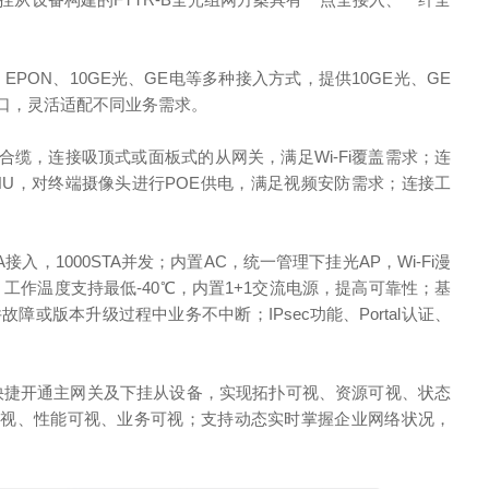
0G EPON、10GE光、GE电等多种接入方式，提供10GE光、GE
户接口，灵活适配不同业务需求。
缆，连接吸顶式或面板式的从网关，满足Wi-Fi覆盖需求；连
ONU，对终端摄像头进行POE供电，满足视频安防需求；连接工
A接入，1000STA并发；内置AC，统一管理下挂光AP，Wi-Fi漫
工作温度支持最低-40℃，内置1+1交流电源，提高可靠性；基
障或版本升级过程中业务不中断；IPsec功能、Portal认证、
网管，快捷开通主网关及下挂从设备，实现拓扑可视、资源可视、状态
可视、性能可视、业务可视；支持动态实时掌握企业网络状况，