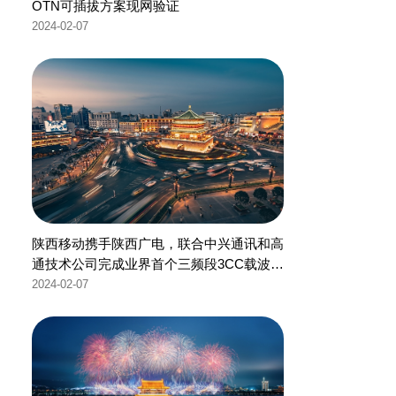
OTN可插拔方案现网验证
2024-02-07
陕西移动携手陕西广电，联合中兴通讯和高
通技术公司完成业界首个三频段3CC载波聚
合技术验证，打造5G-A高价值用户极致体
2024-02-07
验