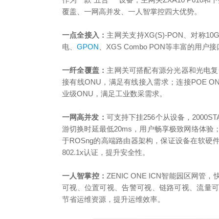
覆盖、一网高并发、一人智掌控四大优势。
一点全接入：
主网关支持XG(S)-PON、对称1
电、
GPON
、XGS Combo PON等丰富的用
一纤全覆盖：
主网关可搭配有源分光器和光电复合
接有线ONU，满足有线接入需求；连接POE 
业级ONU，满足工业数采需求。
一网高并发：
可支持下挂256个从设备，2000ST
游切换时延最低20ms，用户畅享极致网络体验；
于ROSng的高端路由器架构，保证设备在软硬件故
802.1x认证，提升安全性。
一人智掌控：
ZENIC ONE ICN智能园区
可视、位置可视、告警可视、链路可视、流量
节省运维资源，提升运维效率。