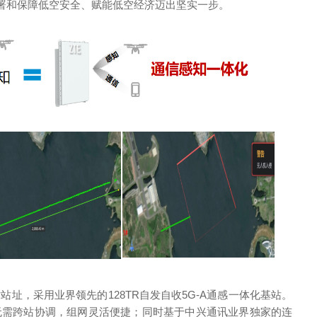
署和保障低空安全、赋能低空经济迈出坚实一步。
址，采用业界领先的128TR自发自收5G-A通感一体化基站。
，无需跨站协调，组网灵活便捷；同时基于中兴通讯业界独家的连