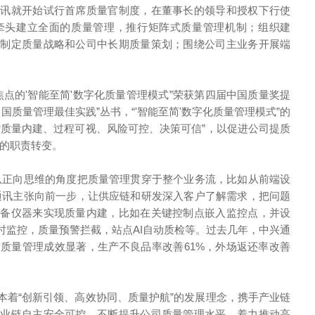
通讯就开始试行首席质量官制度，在董事长的领导和授权下行使
牵头建立全面的质量管理，推行矩阵式质量管理机制；组织建
；制定质量战略和公司中长期质量策划；围绕公司主业务开展端
焦点的'智能至简'数字化质量管理模式”荣获第四届中国质量奖提
中国质量管理最佳实践”丛书，“'智能至简'数字化质量管理模式”的
“质量内建、过程可视、风险可控、决策可信”，以促进公司提质
”的职责转变。
从正向思维的角度把质量管理贯穿于整个业务流，比如从前端设
通讯主张向前一步，让供应链和研发深入客户了解需求，把问题
设备仪器来实现质量内建，比如在关键控制点嵌入监控点，并设
时监控，质量预警拦截，站点AI自动质检等。过去几年，中兴通
质量管理成效显著，生产不良品率改善61%，外场返还率改善
本着“创新引领、高效协同、质量护航”的发展理念，携手产业链
产业链自主安全可控，不断提升公司质量管理水平，着力推动高