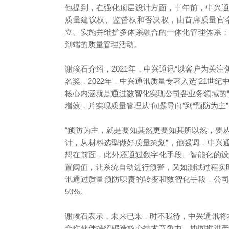
他提到，在强化顶层设计方面，十年前，中兴
质量建议权、监督权和否决权，由首席质量官
立、实施并维护多体系融合的一体化管理体系
到端的质量管理活动。
谢峻石介绍，2021年，中兴通讯“以客户为关注
名奖，2022年，中兴通讯质量专著入选“21世纪
核心内涵就是通过数智化实现公司各业务领域的
增效，并实现质量管理从“问题导向”到“预防为主
“预防为主，就是要知其然更要知其所以然，要
计，从材料选型做好质量策划”，他强调，中兴
想在前面，此外还通过数字化手段、智能化的
置阈值，让系统自动进行预警，又如测试过程实
讯通过质量预防职责的转变和数智化手段，公司
50%。
谢峻石表示，未来已来，时不我待，中兴通讯将
合作伙伴持续锻造核心技术竞争力，协同推进