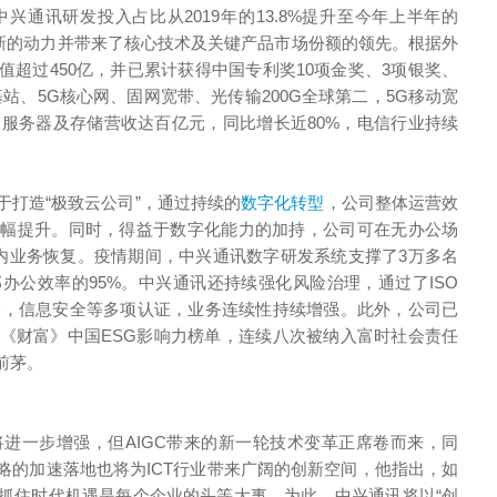
通讯研发投入占比从2019年的13.8%提升至今年上半年的
创新的动力并带来了核心技术及关键产品市场份额的领先。根据外
超过450亿，并已累计获得中国专利奖10项金奖、3项银奖、
站、5G核心网、固网宽带、光传输200G全球第二，5G移动宽
，服务器及存储营收达百亿元，同比增长近80%，电信行业持续
打造“极致云公司”，通过持续的
数字化转型
，公司整体运营效
大幅提升。同时，得益于数字化能力的加持，公司可在无办公场
天内业务恢复。疫情期间，中兴通讯数字研发系统支撑了3万多名
办公效率的95%。中兴通讯还持续强化风险治理，通过了ISO
全，网络安全，信息安全等多项认证，业务连续性持续增强。此外，公司已
《财富》中国ESG影响力榜单，连续八次被纳入富时社会责任
前茅。
进一步增强，但AIGC带来的新一轮技术变革正席卷而来，同
略的加速落地也将为ICT行业带来广阔的创新空间，他指出，如
抓住时代机遇是每个企业的头等大事，为此，中兴通讯将以“创