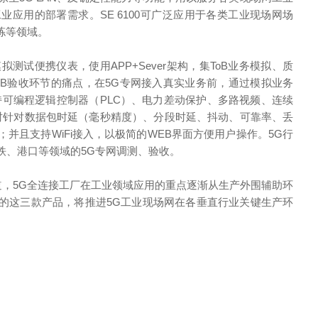
应用的部署需求。SE 6100可广泛应用于各类工业现场网场
拣等领域。
模拟测试便携仪表，使用APP+Sever架构，集ToB业务模拟、质
oB验收环节的痛点，在5G专网接入真实业务前，通过模拟业务
持可编程逻辑控制器（PLC）、电力差动保护、多路视频、连续
；同时针对数据包时延（毫秒精度）、分段时延、抖动、可靠率、丢
并且支持WiFi接入，以极简的WEB界面方便用户操作。5G行
铁、港口等领域的5G专网调测、验收。
车道，5G全连接工厂在工业领域应用的重点逐渐从生产外围辅助环
的这三款产品，将推进5G工业现场网在各垂直行业关键生产环