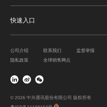
快速入口
公司介绍
联系我们
监督举报
隐私政策
全球销售网点
© 2026 中兴通讯股份有限公司 版权所有