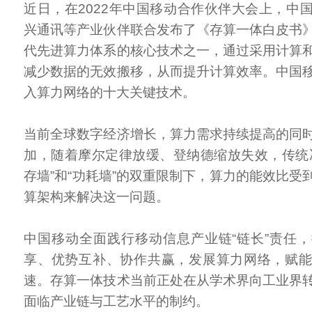
近日，在2022年中国移动合作伙伴大会上，中
兴通讯等产业伙伴联合发布了《存算一体白皮书
代先进算力体系的核心技术之一，通过采用计算
减少数据的无效搬移，从而提升计算效率。中国
入算力网络的十大关键技术。
当前全球数字经济增长，算力需求持续提高的同
加，随着摩尔定律放缓、登纳德缩放失效，传统
存墙”和“功耗墙”的双重限制下，算力的能效比受
算架构来解决这一问题。
中国移动全面践行移动信息产业链“链长”责任
享、优势互补、协作共赢，发展算力网络，赋
速。存算一体技术当前正处在从学术界向工业界
面临产业链与工艺水平的制约。