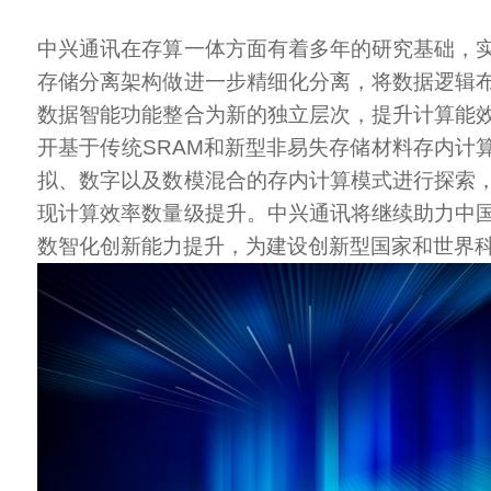
中兴通讯在存算一体方面有着多年的研究基础，
存储分离架构做进一步精细化分离，将数据逻辑
数据智能功能整合为新的独立层次，提升计算能
开基于传统SRAM和新型非易失存储材料存内计
拟、数字以及数模混合的存内计算模式进行探索
现计算效率数量级提升。中兴通讯将继续助力中
数智化创新能力提升，为建设创新型国家和世界