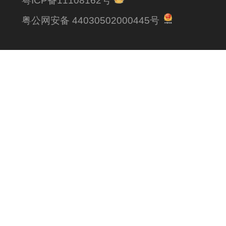
粤ICP备11108162号
粤公网安备 44030502000445号