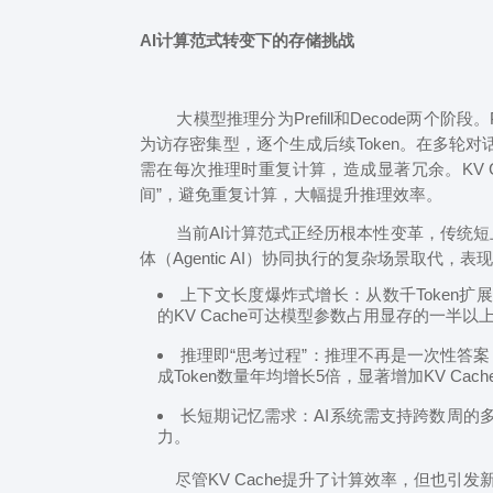
AI计算范式转变下的存储挑战
大模型推理分为Prefill和Decode两个阶段。P
为访存密集型，逐个生成后续Token。在多轮对话中
需在每次推理时重复计算，造成显著冗余。KV C
间”，避免重复计算，大幅提升推理效率。
当前AI计算范式正经历根本性变革，传统短
体（Agentic AI）协同执行的复杂场景取代，
上下文长度爆炸式增长：从数千Token扩展至
的KV Cache可达模型参数占用显存的一半以
推理即“思考过程”：推理不再是一次性答
成Token数量年均增长5倍，显著增加KV Cac
长短期记忆需求：AI系统需支持跨数周的多
力。
尽管KV Cache提升了计算效率，但也引发