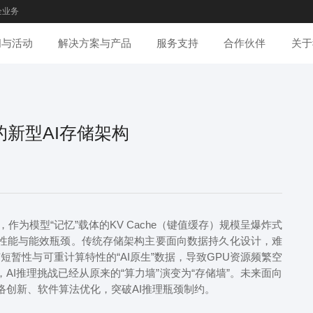
企业务
闻与活动
解决方案与产品
服务支持
合作伙伴
关于
的新型AI存储架构
展，作为模型“记忆”载体的KV Cache（键值缓存）规模呈爆炸式
要性能与能效瓶颈。传统存储架构主要面向数据持久化设计，难
有短暂性与可重计算特性的“AI原生”数据，导致GPU资源频繁空
AI推理挑战已经从原来的“算力墙”演变为“存储墙”。未来面向
络创新、软件算法优化，突破AI推理瓶颈制约。