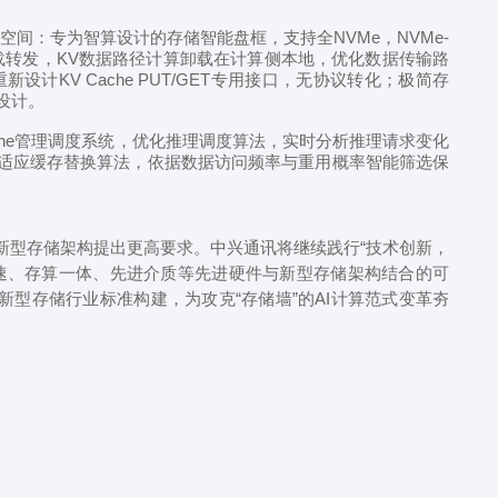
空间：专为智算设计的存储智能盘框，支持全NVMe，NVMe-
件卸载转发，KV数据路径计算卸载在计算侧本地，优化数据传输路
新设计KV Cache PUT/GET专用接口，无协议转化；极简存
设计。
ache管理调度系统，优化推理调度算法，实时分析推理请求变化
适应缓存替换算法，依据数据访问频率与重用概率智能筛选保
。
新型存储架构提出更高要求。中兴通讯将继续践行“技术创新，
加速、存算一体、先进介质等先进硬件与新型存储架构结合的可
新型存储行业标准构建，为攻克“存储墙”的AI计算范式变革夯