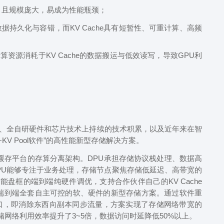
敏感，且规模庞大，易成为性能瓶颈；
持久化与容错，而KV Cache具有短暂性、可重计算、高频
计算资源消耗于KV Cache的数据搬运与低效读写，导致GPU利
、全自研硬件和芯片技术上持续的技术积累，以及近年来在智
KV Pool软件”的高性能新型存储解决方案。
存平台的存算分离架构。DPU承担存储协议栈处理、数据高
PU能够专注于业务处理，存储节点聚焦存储低延迟、高带宽的
能盘框的端到端纯硬件调优，支持合作伙伴自己的KV Cache
的端到端全套自主可控的软、硬件的新型存储方案。通过软件重
接口，即消除东西向副本同步流量，方案实现了存储网络带宽的
网络利用效率提升了3~5倍，数据访问时延降低50%以上。