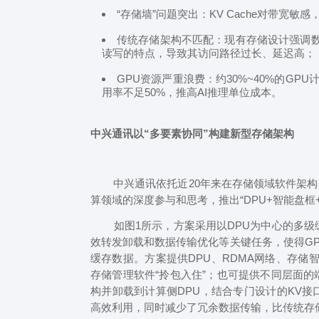
“存储墙”问题突出：KV Cache对带宽
传统存储架构不匹配：现有存储设计强调数据
读写的特点，导致其访问路径过长、延迟高；
GPU资源严重浪费：约30%~40%的GPU
用率不足50%，推高AI推理单位成本。
中兴通讯以“多要素协同”构建新型存储架构
中兴通讯依托近20年来在存储领域软件架构
算领域的深度参与和思考，推出“DPU+智能盘框+
如图1所示，方案采用以DPU为中心的多级缓
效转发卸载和数据传输优化等关键任务，使得G
缓存数据。方案提供DPU、RDMA网络、存储智
存储管理软件“拎包入住”；也可提供不同层面
构并卸载到计算侧DPU，结合专门设计的KV
高效利用，同时减少了冗余数据传输，比传统存储