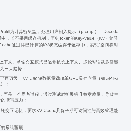
refill为计算密集型，处理用户输入提示（prompt）；Decode
，若不采用缓存机制，历史Token的Key-Value（KV）矩阵
ache通过将已计算的KV状态缓存于显存中，实现“空间换时
上下文、单轮交互模式已逐步被长上下文、多轮对话及多智能
表现为三大趋势：
百万级，KV Cache数据量远超单GPU显存容量（如GPT-3
上）；
案，而是一个思考过程，通过测试时扩展提升答案质量，导致生
he的读写压力；
轮交互记忆，要求KV Cache具备长期可访问性与高效管理能
新的系统瓶颈：