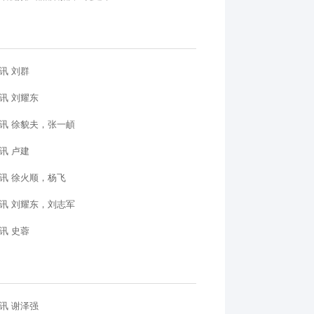
讯 刘群
讯 刘耀东
讯 徐貌夫，张一頔
讯 卢建
讯 徐火顺，杨飞
讯 刘耀东，刘志军
讯 史蓉
讯 谢泽强