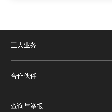
施建设探索与实践
周剑
中国移动（成都）产业研究院 低空智
联无人机系统 副总设计师
三大业务
14:55-15:10
关于加快推动低空经济规模发展的思
与实践
合作伙伴
周晶
中国联通研究院 泛终端研究中心总监
查询与举报
15:10-15:25