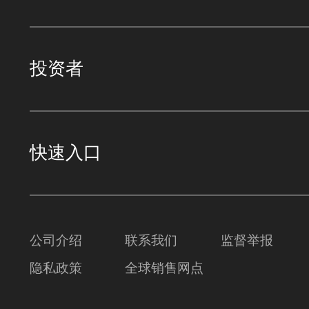
低空数字化架构及发展趋势
杜加懂
投资者
信通院 技术与标准所副总工
15:25-15:40
快速入口
中兴通讯低空产业生态平台合作成果
布
公司介绍
联系我们
监督举报
15:40-15:55
隐私政策
全球销售网点
前端智能技术融入低空安防体系的可
性实践