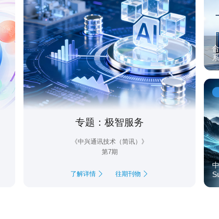
合
系
专题：极智服务
《中兴通讯技术（简讯）》
第7期
中
了解详情
往期刊物
S