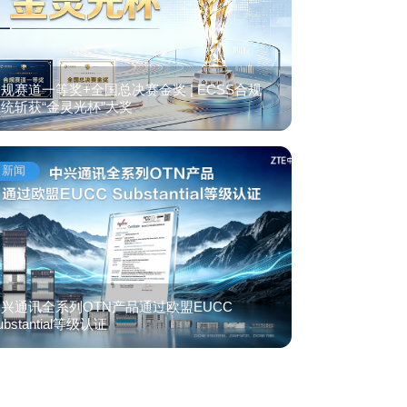
规赛道一等奖+全国总决赛金奖 | ECSS合规
统斩获“金灵光杯”大奖
新闻
兴通讯全系列OTN产品通过欧盟EUCC
ubstantial等级认证