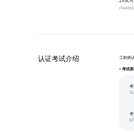
ZXSC可
iToo
认证考试介绍
工程师认
考试形
考
51
考
6