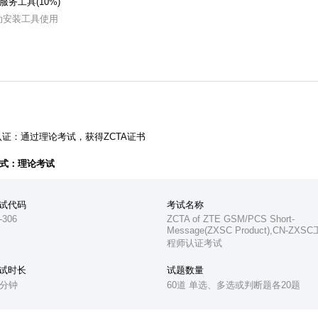
服务工具(10%)
l自动安装工具使用
证：通过理论考试，获得ZCTA证书
式：理论考试
试代码
考试名称
-306
ZCTA of ZTE GSM/PCS Short-
Message(ZXSC Product),CN-ZXSC
程师认证考试
试时长
试题数量
0分钟
60道 单选、多选或判断题各20题