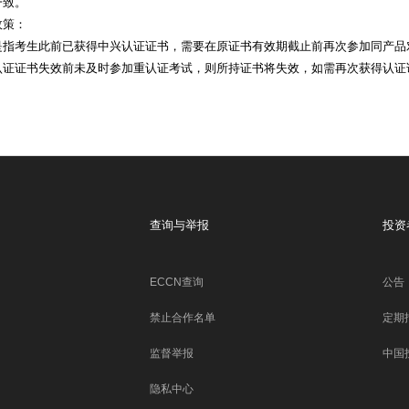
一致。
政策：
是指考生此前已获得中兴认证证书，需要在原证书有效期截止前再次参加同产品
认证证书失效前未及时参加重认证考试，则所持证书将失效，如需再次获得认证
查询与举报
投资
ECCN查询
公告
禁止合作名单
定期
监督举报
中国
隐私中心