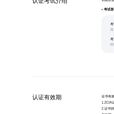
认证考试介绍
考试形
考
自
考
6
认证有效期
证书有
1.ZC
2.证