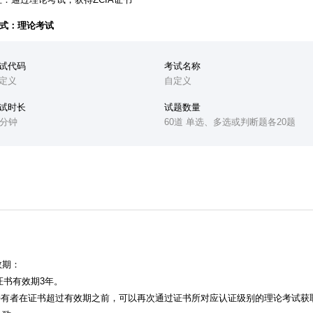
式：理论考试
试代码
考试名称
定义
自定义
试时长
试题数量
0分钟
60道 单选、多选或判断题各20题
效期：
IA证书有效期3年。
书持有者在证书超过有效期之前，可以再次通过证书所对应认证级别的理论考试