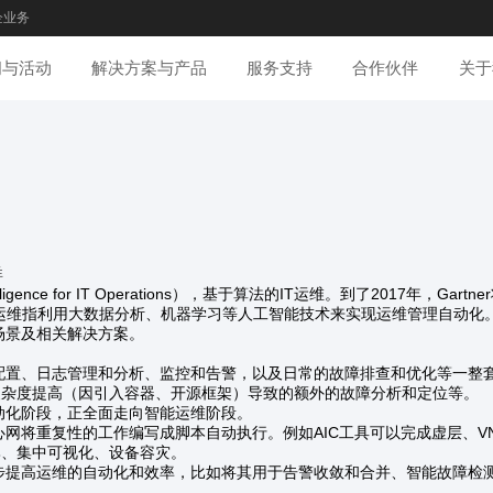
企业务
闻与活动
解决方案与产品
服务支持
合作伙伴
关于
洋
ligence for IT Operations），基于算法的IT运维。到了2017年，Gartner将这
。智能运维指利用大数据分析、机器学习等人工智能技术来实现运维管理自动化
景及相关解决方案。
、日志管理和分析、监控和告警，以及日常的故障排查和优化等一整套
复杂度提高（因引入容器、开源框架）导致的额外的故障分析和定位等。
化阶段，正全面走向智能运维阶段。
重复性的工作编写成脚本自动执行。例如AIC工具可以完成虚层、VN
对比、集中可视化、设备容灾。
高运维的自动化和效率，比如将其用于告警收敛和合并、智能故障检测