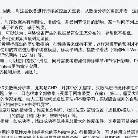
，因此，对这些设备进行持续监控至关重要。从数据分析的角度来看，这意
象。
同。时序数据具有周期性、非线性，并受到节假日的影响。某一时间序列
基于邻近度、基于密度。
。可以认为，网络设备产生的数据是符合正态分布的，异常概率很低。
序列预测算法预测期望值。
望挖掘出的历史数据的一些性质将来保持不变，这样对模型的预测才有
用的方法包括季节调整模型、移动平均法、指数平滑法（例如Holt-Win
期记忆网络（LSTM）等。
可以使用指数平滑法，同时需要考虑如何排除季节和节假日影响。Faceboo
nters更为简洁实用。
能的检测系统，如图1。
R失败码分析等。尤其是CHR，对其中的关键字、失败码进行统计和汇
：第一，日志很难全部收集（受限于网络带宽、存储）; 第二，需要大
则的专家系统。而人工智能就是通过算法和不断学习，实现隐含规则的自
下如何在CHR中寻找异常。
指标值，维度包含时间、物理位置/ 逻辑位置（虚机ID/模块）、业务维度（
MSI）、目的信息（如目标IP、被叫号码）等。
的指标，如成功率，找出成功率低并且总量大的维度条件。选定最可疑的
维度属性发生指标劣化的不均衡性来进行根因定位，可以使用自然语言处
度都可以计算该维度上出现异常的属性个数，然后依次计算IDF值，确定主