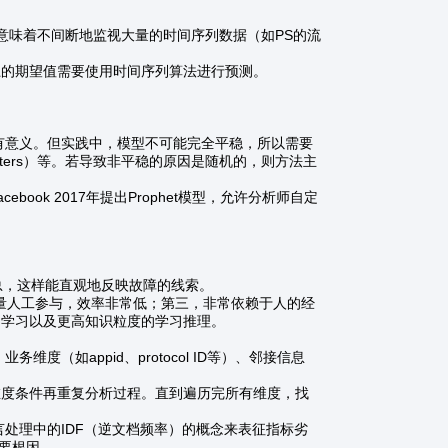
味着不间断地监视大量的时间序列数据（如PS的流
上的期望值需要使用时间序列算法进行预测。
意义。但实践中，模型不可能完全平稳，所以需要
ters）等。若导致非平稳的原因是随机的，则方法主
k 2017年提出Prophet模型，允许分析师自定
总，这样能直观地反映故障的线索。
量人工参与，效率非常低；第三，非常依赖于人的经
动学习以及更高知识粒度的学习推理。
如appid、protocol ID等）、邻接信息
维度条件再重复分析过程。直到遍历完所有维度，找
理中的IDF（逆文档频率）的概念来表征指标劣
要根因。