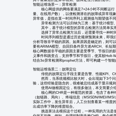
智能运维场景一：异常检测
核心网提供的网络要满足7×24小时不间断运行
量、在线用户数），以便检测潜在的故障或异常现
异常值，是指在某一时间序列上观测值与期望值不
异常检测方法可以归纳为三类：基于统计模型、
其中，基于统计模型的异常点检测方法简单实用
选择了异常点检测方法后，还需要寻找一种时间
时间序列模型是通过历史规律预测未来，即我们希
分析导致非平稳的原因。如果原因是确定的，则可以使
要有ARIMA模型、自回归条件异方差ARCH、长短
核心网数据非平稳的原因主要是受季节、节假日的影响，
义事件和跳变点，支持季节和节假日，使其较Holt-Wi
结合3σ异常检测和prophet方法，即可构建一个智
智能运维场景二：故障定位
传统的故障定位手段主要是告警、性能KPI、CH
然而，当系统规模比较大时，会出现如下3个问题
验，这些经验是隐含的，很难被总结成基于显示规
使用AI做根因定位，有很多做法，本文简要介绍
核心网的CHR是一种规范的资源，包含了各种维度对应的
（如链路、局向）、终端信息（MSISDN/IMEI/I
实际工作中，发生异常后，人工分别查看某一维度
出成功率下降的维度组合。
挑选算法去模拟这个过程，一种实用的方法是使用
化的不均衡。例如，处理控制面失败CHR，每个维